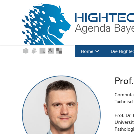
Home
Die Highte
Prof
Computat
Technisc
Prof. Dr.
Universit
Patholog