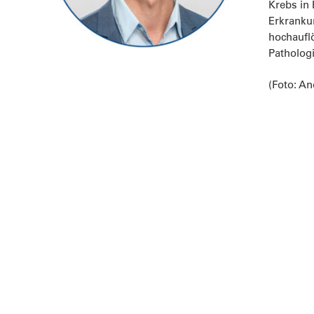
Krebs in
Erkrankun
hochauflö
Pathologi
(Foto: A