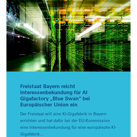
Freistaat Bayern reicht
Interessenbekundung für AI
Gigafactory „Blue Swan“ bei
Europäischer Union ein
Der Freistaat will eine KI-Gigafabrik in Bayern
errichten und hat dafür bei der EU-Kommission
eine Interessenbekundung für eine europäische KI-
Gigafabrik…