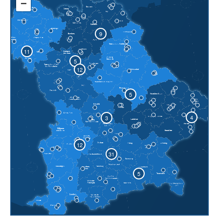
−
9
11
5
12
5
4
3
12
31
5