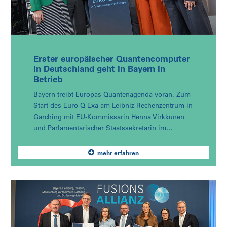
Erster europäischer Quantencomputer
in Deutschland geht in Bayern in
Betrieb
Bayern treibt Europas Quantenagenda voran. Zum
Start des Euro-Q-Exa am Leibniz-Rechenzentrum in
Garching mit EU-Kommissarin Henna Virkkunen
und Parlamentarischer Staatssekretärin im…
mehr erfahren