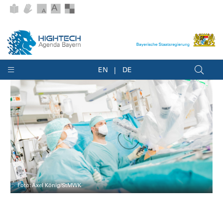
EN
DE
Foto: Axel König/StMWK