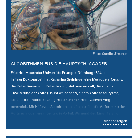
Foto: Camilo Jimenez
ALGORITHMEN FÜR DIE HAUPTSCHLAGADER!
Friedrich-Alexander-Universität
Erlangen-Nürnberg
(FAU):
In ihrer Doktorarbeit hat Katharina Breininger eine Methode erforscht,
die Patientinnen und Patienten zugutekommen soll, die an einer
Erweiterung der Aorta (Hauptschlagader), einem Aortenaneurysma,
leiden. Diese werden häufig mit einem minimalinvasiven Eingriff
behandelt. Mit Hilfe von Algorithmen gelingt es ihr, die Verformung der
Aorta zu modellieren. Der große Vorteil: Während des Eingriffs sind
weniger Aufnahmen und weniger Kontrastmittel nötig. Mittlerweile
Mehr anzeigen
beschäftigt sich die Forscherin mit diesem und weiteren Themen als
Professorin für Artificial Intelligence in Medical Imaging an der FAU.