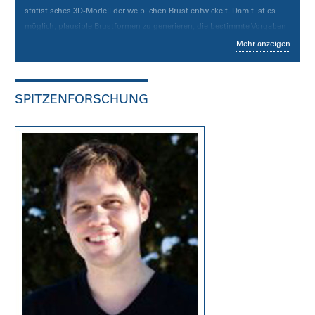
statistisches 3D-Modell der weiblichen Brust entwickelt. Damit ist es
möglich, plausible Brustformen zu generieren, die bestimmte Vorgaben
erfüllen. So können sich die Patientinnen künftig z.B. die plausibelste
Mehr anzeigen
Brustform zur Rekonstruktion nach Mastektomie oder das plausibelste
Ergebnis einer Brustanpassung mit festgelegten klinischen Parametern
anschaulich darstellen lassen.
SPITZENFORSCHUNG
Das Regensburg Breast Shape Model (RBSM) ist das erste frei
zugängliche Statistische Formmodell der weiblichen Brust und ein
wichtiger Schritt zur künftigen Simulation von Brustoperationen. Es
kann kostenlos von der Website des ReMIC heruntergeladen werden.
Link zum Projekt
Link zum Regensburg Center for Artificial Intelligence (RCAI)