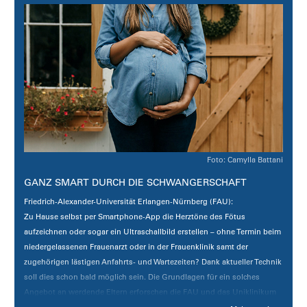
Link zum Projekt
Foto: Camylla Battani
GANZ SMART DURCH DIE SCHWANGERSCHAFT
Friedrich-Alexander-Universität Erlangen-Nürnberg (FAU):
Zu Hause selbst per Smartphone-App die Herztöne des Fötus
aufzeichnen oder sogar ein Ultraschallbild erstellen – ohne Termin beim
niedergelassenen Frauenarzt oder in der Frauenklinik samt der
zugehörigen lästigen Anfahrts- und Wartezeiten? Dank aktueller Technik
soll dies schon bald möglich sein. Die Grundlagen für ein solches
Angebot an werdende Eltern erforschen die FAU und das Uniklinikum
Erlangen.