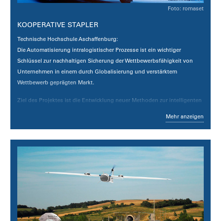
Foto: romaset
KOOPERATIVE STAPLER
Technische Hochschule Aschaffenburg
:
Die Automatisierung intralogistischer Prozesse ist ein wichtiger
Schlüssel zur nachhaltigen Sicherung der Wettbewerbsfähigkeit von
Unternehmen in einem durch Globalisierung und verstärktem
Wettbewerb geprägten Markt.
Ziel des Projektes ist die Entwicklung neuer Methoden zur intelligenten
Vernetzung und Automatisierung innerbetrieblicher Flurförderzeuge.
Mehr anzeigen
Eine derart vernetzte Flotte soll durch kooperatives Verhalten beim
autonomen Fahren, der Auftragsplanung und Auftragsbearbeitung
sowie durch Auswertung eines möglichst umfassenden Datenbestands
eine deutliche Erhöhung des innerbetrieblichen Waren- und
Materialflusses erreichen und damit maßgeblich zur Optimierung der
Wirtschaftlichkeit und Effizienz intralogistischer Prozesse beitragen.
Hierbei kommen die neuesten Methoden der Künstlichen Intelligenz
und des Maschinellen Lernens zum Einsatz.
Link zum Projekt