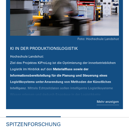
Untersuchung der hierfür benötigten Technologien und
Betriebsprozesse. Zum anderen soll ein funktionsfähiger Demonstrator
entwickelt und an einem ausgewählten Streckenabschnitt erprobt
werden.
Link zum Projekt
Foto: Hochschule Landshut
KI IN DER PRODUKTIONSLOGISTIK
Hochschule Landshut:
Ziel des Projektes KIProLog ist die Optimierung der innerbetrieblichen
Logistik im Hinblick auf den
Materialfluss sowie der
Informationsbereitstellung für die Planung und Steuerung eines
Logistiksystems unter Anwendung von Methoden der Künstlichen
Intelligenz
. Mittels Echtzeitdaten sollen intelligente Logistiksysteme
Wissen erlernen und dadurch Engpässe in der Logistikkette
identifizieren sowie präventiv beseitigen. Darüber hinaus werden
Mehr anzeigen
Vergangenheitsdaten analysiert und Zukunftsprognosen erstellt.
Anschließend werden anhand von selbstlernenden Algorithmen
Steuerungsparameter automatisch optimiert, um den manuellen
SPITZENFORSCHUNG
Planungsaufwand signifikant zu reduzieren. Anwender sollen zudem