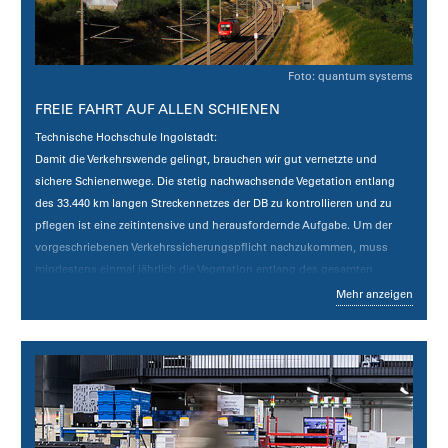
Foto: quantum systems
FREIE FAHRT AUF ALLEN SCHIENEN
Technische Hochschule Ingolstadt:
Damit die Verkehrswende gelingt, brauchen wir gut vernetzte und
sichere Schienenwege. Die stetig nachwachsende Vegetation entlang
des 33.440 km langen Streckennetzes der DB zu kontrollieren und zu
pflegen ist eine zeitintensive und herausfordernde Aufgabe. Um der
vorgeschriebenen Verkehrssicherungspflicht nachzukommen, muss
mindestens einmal jährlich die Vegetation entlang des gesamten
Streckennetzes von Fachpersonal inspiziert, dokumentiert und
Mehr anzeigen
ausgewertet werden.
Das Projekt „FreeRail“ erarbeitet die wissenschaftlich-technischen
Grundlagen eines zukünftigen, vollautomatisierten, drohnenbasierten
Systems zur digitalisierten Vegetationskontrolle und Registrierung von
Schäden nach Unwetterereignissen entlang des Streckennetzes der
Deutschen Bahn. Ziel ist zum einen die Konzeptionierung und