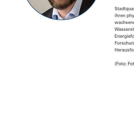
Stadtquar
ihren ph
wachsend
Wasserst
Energief
Forschun
Herausfo
(Foto: Fo