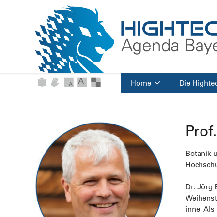
Home
Die Highte
Prof
Botanik 
Hochschu
Dr. Jörg 
Weihenst
inne. Al