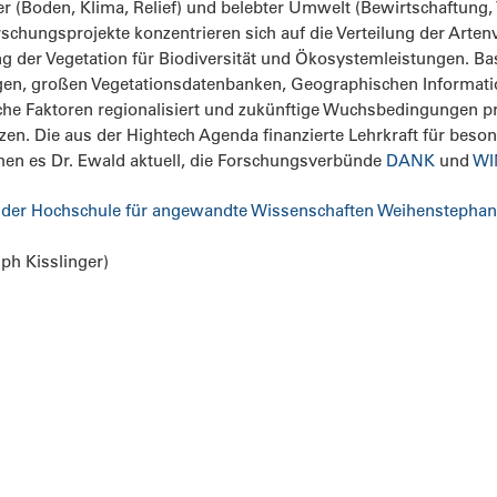
r (Boden, Klima, Relief) und belebter Umwelt (Bewirtschaftung,
schungsprojekte konzentrieren sich auf die Verteilung der Arten
g der Vegetation für Biodiversität und Ökosystemleistungen. Ba
en, großen Vegetationsdatenbanken, Geographischen Informat
che Faktoren regionalisiert und zukünftige Wuchsbedingungen p
tzen. Die aus der Hightech Agenda finanzierte Lehrkraft für bes
hen es Dr. Ewald aktuell, die Forschungsverbünde
DANK
und
WI
ei der Hochschule für angewandte Wissenschaften Weihenstephan
lph Kisslinger)