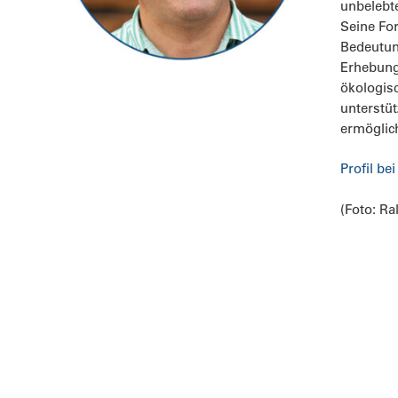
unbelebte
Seine For
Bedeutun
Erhebung
ökologis
unterstü
ermöglic
Profil b
(Foto: Ra