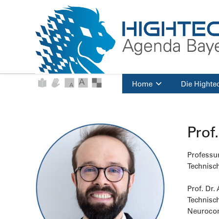
Home
Die Highte
Prof
Professu
Technisc
Prof. Dr.
Technisch
Neurocomp