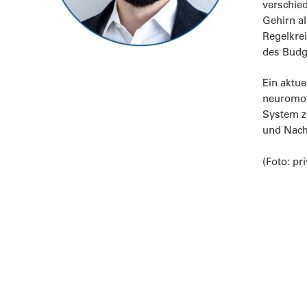
verschie
Gehirn a
Regelkrei
des Budge
Ein aktue
neuromor
System z
und Nacht
(Foto: pri