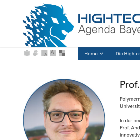
Home
Die Highte
Prof
Polymerm
Universi
In der ne
Prof. And
innovativ