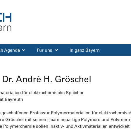
ch Agenda
Für uns
In ganz Bayern
. Dr. André H. Gröschel
aterialien für elektrochemische Speicher
tät Bayreuth
ugeschaffenen Professur Polymermaterialien für elektrochemisch
ré Gröschel mit seinem Team neuartige Polymere und Polymermate
e Polymerchemie sollen Inaktiv- und Aktivmaterialien entwickelt