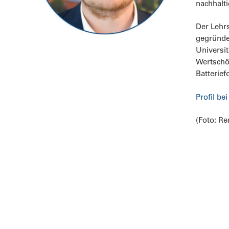
nachhalt
Der Lehrs
gegründet
Universit
Wertschöp
Batterief
Profil be
(Foto: R