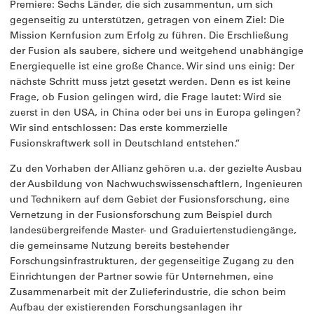
Premiere: Sechs Länder, die sich zusammentun, um sich
gegenseitig zu unterstützen, getragen von einem Ziel: Die
Mission Kernfusion zum Erfolg zu führen. Die Erschließung
der Fusion als saubere, sichere und weitgehend unabhängige
Energiequelle ist eine große Chance. Wir sind uns einig: Der
nächste Schritt muss jetzt gesetzt werden. Denn es ist keine
Frage, ob Fusion gelingen wird, die Frage lautet: Wird sie
zuerst in den USA, in China oder bei uns in Europa gelingen?
Wir sind entschlossen: Das erste kommerzielle
Fusionskraftwerk soll in Deutschland entstehen.“
Zu den Vorhaben der Allianz gehören u.a. der gezielte Ausbau
der Ausbildung von Nachwuchswissenschaftlern, Ingenieuren
und Technikern auf dem Gebiet der Fusionsforschung, eine
Vernetzung in der Fusionsforschung zum Beispiel durch
landesübergreifende Master- und Graduiertenstudiengänge,
die gemeinsame Nutzung bereits bestehender
Forschungsinfrastrukturen, der gegenseitige Zugang zu den
Einrichtungen der Partner sowie für Unternehmen, eine
Zusammenarbeit mit der Zulieferindustrie, die schon beim
Aufbau der existierenden Forschungsanlagen ihr