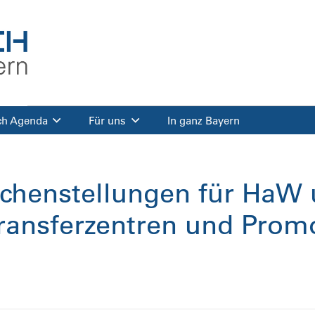
ch Agenda
Für uns
In ganz Bayern
ichenstellungen für HaW
ransferzentren und Promo