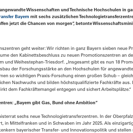
 angewandte Wissenschaften und Technische Hochschulen in ganz
ransfer Bayern
mit sechs zusätzlichen Technologietransferzentre
affen jetzt die Chancen von morgen“, betonte Wissenschaftsmin
szentren geht weiter: Wir richten in ganz Bayern sieben neue P
lume den Kabinettsbeschluss zu neuen Promotionszentren an d
 und Weihestephan-Triesdorf. „Insgesamt gibt es nun 18 Prom
Ausbau der Forschungsstärke an den Hochschulen für angewandte
men so wichtigen Praxis-Forschung einen großen Schub – gleichze
chen Nachwuchs und bilden höchstqualifizierte Fachkräfte aus. D
rkt dem Fachkräftemangel entgegen und sichert Arbeitsplätze.“
entren: „Bayern gibt Gas, Bund ohne Ambition“
isterrat sechs neue Technologietransferzentren. In der Oberpfal
, in Mittelfranken und in Schwaben im Jahr 2025. Als einzigarti
nkern bayerischer Transfer- und Innovationspolitik und stellen 