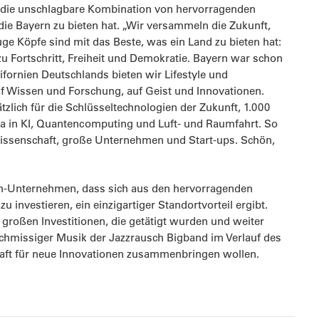
nd die unschlagbare Kombination von hervorragenden
ie Bayern zu bieten hat. „Wir versammeln die Zukunft,
 Köpfe sind mit das Beste, was ein Land zu bieten hat:
zu Fortschritt, Freiheit und Demokratie. Bayern war schon
ifornien Deutschlands bieten wir Lifestyle und
auf Wissen und Forschung, auf Geist und Innovationen.
lich für die Schlüsseltechnologien der Zukunft, 1.000
twa in KI, Quantencomputing und Luft- und Raumfahrt. So
 Wissenschaft, große Unternehmen und Start-ups. Schön,
ch-Unternehmen, dass sich aus den hervorragenden
nvestieren, ein einzigartiger Standortvorteil ergibt.
großen Investitionen, die getätigt wurden und weiter
schmissiger Musik der Jazzrausch Bigband im Verlauf des
chaft für neue Innovationen zusammenbringen wollen.