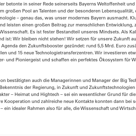
er betonte in seiner Rede seinerseits Bayerns Weltoffenheit u
m großen Pool an Talenten und der besonderen Lebensqualität, d
ologie – genau das, was unser modernes Bayern ausmacht. Kluge
und leisten einen großen Beitrag zur menschlichen Entwicklung, 
Wissenschaft. Es ist fester Bestandteil unseres Mindsets. Als Kal
d ist: Wir bleiben nicht stehen! Wir setzen für unsere Zukunft 
 Agenda den Zukunftsbooster gezündet: rund 5,5 Mrd. Euro zusätz
llen und 15 neue Technologietransferzentren. Wir investieren e
cher- und Pioniergeist und schaffen ein perfektes Ökosystem für
ion bestätigten auch die Managerinnen und Manager der Big Te
enntnis der Regierung, in Zukunft und Zukunftstechnologien zu i
ter – Heimat und Hightech – sei ein wesentlicher Grund für die 
ere Kooperation und zahlreiche neue Kontakte konnten dann bei 
 ein idealer Rahmen also für alle, die Wissenschaft und Wirts