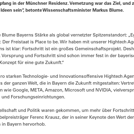
fang in der Münchner Residenz. Vernetzung war das Ziel, und zw
 Ideen sein“, betonte Wissenschaftsminister Markus Blume.
e Blume Bayerns Stärke als global vernetzter Spitzenstandort: „
t: Der Freistaat is Place to be. Wir haben mit unserer Hightech
ns ist klar: Fortschritt ist ein großes Gemeinschaftsprojekt. De
. Vorsprung und Fortschritt sind schon immer fest in der bayer
onzept für eine gute Zukunft.“
 Euro starken Technologie- und Innovationsoffensive Hightech A
s der ganzen Welt, die in Bayern die Zukunft mitgestalten: Vertr
 wie Google, META, Amazon, Microsoft und NVIDIA, vielverspr
 und Forschungseinrichtungen.
lschaft und Politik waren gekommen, um mehr über Fortschritt m
obelpreisträger Ferenc Krausz, der in seiner Keynote den Wert der
in Bayern hervorhob.